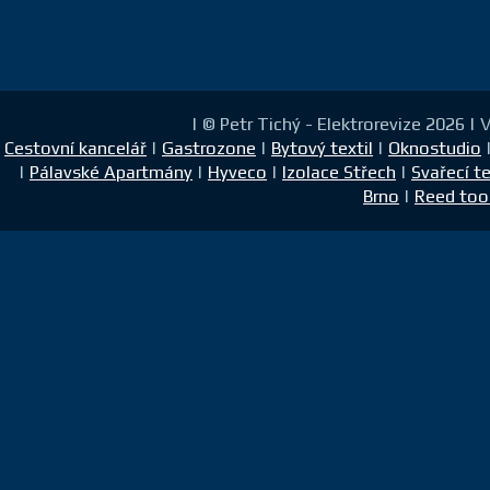
| © Petr Tichý - Elektrorevize 2026 |
Cestovní kancelář
|
Gastrozone
|
Bytový textil
|
Oknostudio
|
Pálavské Apartmány
|
Hyveco
|
Izolace Střech
|
Svařecí t
Brno
|
Reed too